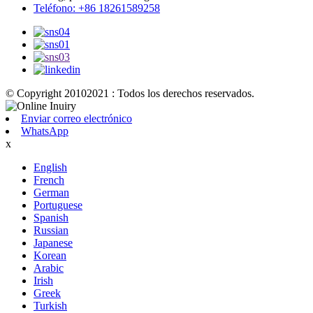
Teléfono: +86 18261589258
© Copyright 20102021 : Todos los derechos reservados.
Enviar correo electrónico
WhatsApp
x
English
French
German
Portuguese
Spanish
Russian
Japanese
Korean
Arabic
Irish
Greek
Turkish